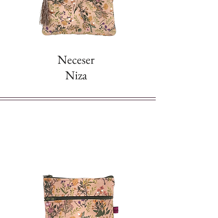
protección de tus pertenencias en
todo momento.
Tamaño Compacto y Versátil
:
Perfecto para quienes necesitan un
bolso práctico sin sacrificar estilo.
Neceser
Haz del Bolso Savanna tu aliado diario y
Niza
lleva contigo un accesorio que combina
diseño, funcionalidad y calidad en cada
detalle. ¡Atrévete a descubrirlo!