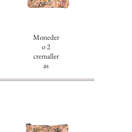
Moneder
o 2
cremaller
as