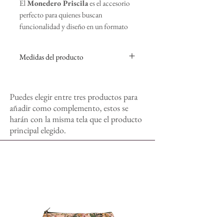
El
Monedero Priscila
es el accesorio
perfecto para quienes buscan
funcionalidad y diseño en un formato
compacto.
Diseño Amplio y Práctico
: Con
Medidas del producto
unas medidas de
23 cm de ancho,
10 cm de alto y 4 cm de fondo
, es
23 cm ancho x 10 cm alto 4 cm fondo
ideal para guardar monedas, billetes,
Puedes elegir entre tres productos para
tarjetas y otros pequeños esenciales.
añadir como complemento, estos se
Materiales de Alta Calidad
:
harán con la misma tela que el producto
Incluye una
cremallera gruesa y
principal elegido.
resistente
, diseñada para un uso
duradero y seguro.
Interior Forrado
: Completamente
forrado para proteger tus
pertenencias con un acabado
elegante.
Forma Funcional
: Su fondo más
ancho permite una gran capacidad