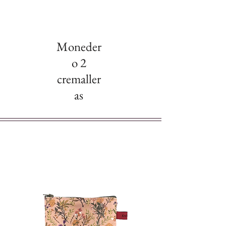
Moneder
o 2
cremaller
as