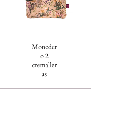
Moneder
o 2
cremaller
as