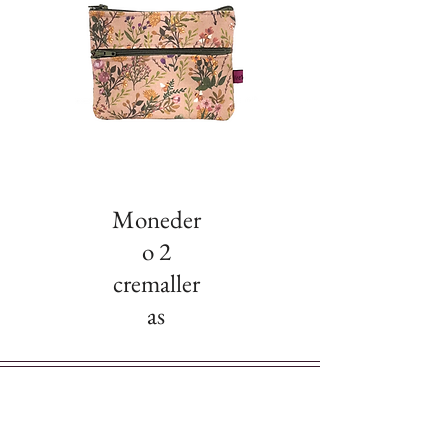
Moneder
o 2
cremaller
as