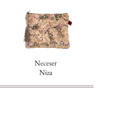
ofrece la posibilidad de elegir entre
dos opciones de tiras de algodón de 3
cm:
lisas
o
estampadas
. La tira
incluida puede cambiarse indicando
tu preferencia
antes de realizar la
compra
. Ambas opciones son
resistentes y aportan un toque único
a tu bolso, adaptándose a tu estilo.
El bolso Urban es el complemento ideal
Neceser
para quienes buscan un accesorio
Niza
práctico, funcional y con un diseño
moderno que encaje perfectamente en
cualquier ocasión. ¡Llévalo contigo y
redefine tu estilo urbano!