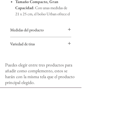
Tamaño Compacto, Gran
Capacidad
: Con unas medidas de
21 x 25 cm, el bolso Urban ofrece el
equilibrio perfecto entre tamaño
reducido y espacio suficiente para tus
Medidas del producto
esenciales diarios.
Cierre Seguro y Duradero
:
21cm alto x 25 cm ancho
Variedad de tiras
Equipado con una cremallera
resistente de alta calidad, tus
Disponemos de una variedad de tiras con
pertenencias estarán siempre
estampados distintos, en el caso de desear
protegidas mientras disfrutas de un
Puedes elegir entre tres productos para
una tira distinta podéis contactar-nos para
acceso rápido y fácil.
solicitar el cambio
ANTES
de realizar la
añadir como complemento, estos se
Organización Interior
: Cuenta
compra.
harán con la misma tela que el producto
con dos bolsillos interiores ideales
principal elegido.
para mantener en orden tus
accesorios pequeños, como llaves,
tarjetas o maquillaje.
Opciones de Tiras Ajustables y
Personalizables
: El bolso Urban