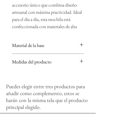
accesorio único que combina diseño
artesanal con máxima practicidad. Ideal
para el día a día, esta mochila está
confeccionada con materiales de alta
calidad y una gran variedad de
estampados distintos.
Material de la base
Características principales:
Base de loneta gruesa negra.
Medidas del producto
Cremallera delantera amplia:
Perfecta para guardar objetos que
35cm alto x 40cm ancho.
necesitas tener a mano.
Bolsillo trasero de gran
Puedes elegir entre tres productos para
capacidad:
Garantiza seguridad
añadir como complemento, estos se
adicional para tus pertenencias más
harán con la misma tela que el producto
importantes.
principal elegido.
Tiras ajustables de algodón (3
cm):
Cómodas y resistentes, se
adaptan a cualquier altura para un