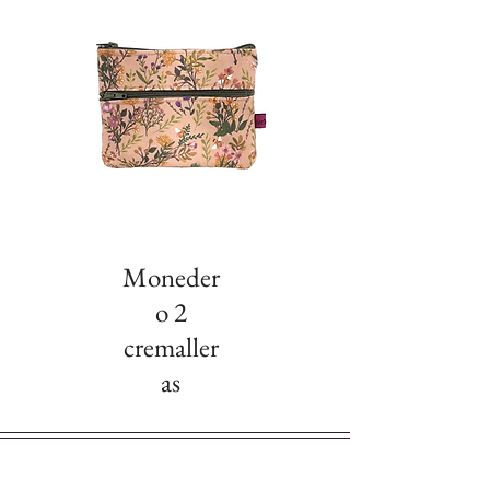
Moneder
o 2
cremaller
as