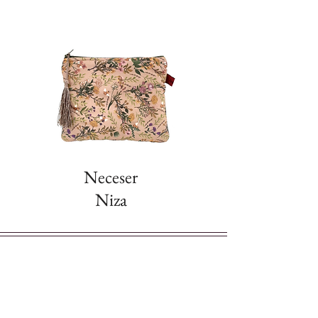
uso prolongado sin molestias.
Diseño duradero:
La
combinación de tela negra y
estampado floral le da un equilibrio
entre elegancia y versatilidad.
Ideal para:
trabajo, universidad, paseos
o escapadas de fin de semana.
Haz de esta mochila tu compañera
inseparable y disfruta de un accesorio
Neceser
que refleja tu estilo único y amor por lo
Niza
artesanal. ¡Hecha a mano con pasión en
Kretona!