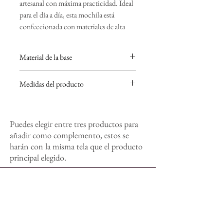
artesanal con máxima practicidad. Ideal
para el día a día, esta mochila está
confeccionada con materiales de alta
calidad y una gran variedad de
estampados distintos.
Material de la base
Características principales:
Base de loneta gruesa negra.
Medidas del producto
Cremallera delantera amplia:
Perfecta para guardar objetos que
35cm alto x 40cm ancho.
necesitas tener a mano.
Bolsillo trasero de gran
Puedes elegir entre tres productos para
capacidad:
Garantiza seguridad
añadir como complemento, estos se
adicional para tus pertenencias más
harán con la misma tela que el producto
importantes.
principal elegido.
Tiras ajustables de algodón (3
cm):
Cómodas y resistentes, se
adaptan a cualquier altura para un
uso prolongado sin molestias.
Diseño duradero:
La