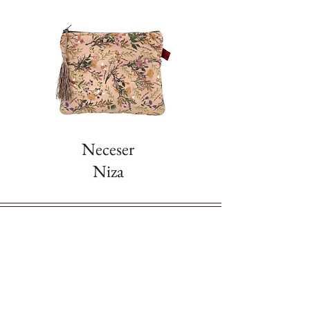
combinación de tela negra y
estampado floral le da un equilibrio
entre elegancia y versatilidad.
Ideal para:
trabajo, universidad, paseos
o escapadas de fin de semana.
Haz de esta mochila tu compañera
inseparable y disfruta de un accesorio
Neceser
que refleja tu estilo único y amor por lo
Niza
artesanal. ¡Hecha a mano con pasión en
Kretona!