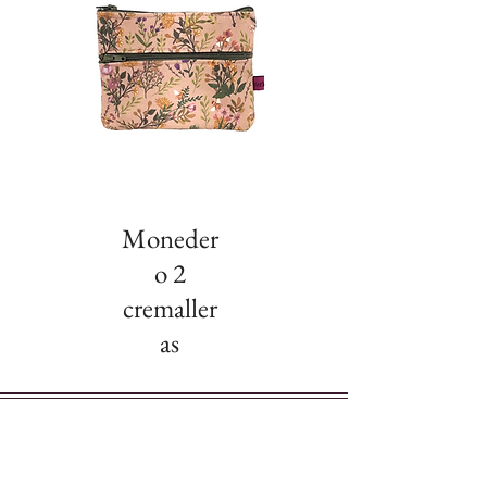
Moneder
o 2
cremaller
as